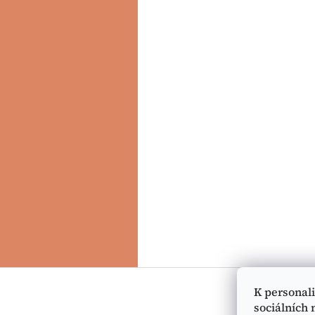
F
o
K personal
o
sociálních 