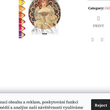
Category
:
Gif
PRINT
Twitter
Face
izaci obsahu a reklam, poskytování funkcí
Contact
Informace pro vás
Reject
médií a analýze naší návštěvnosti využíváme