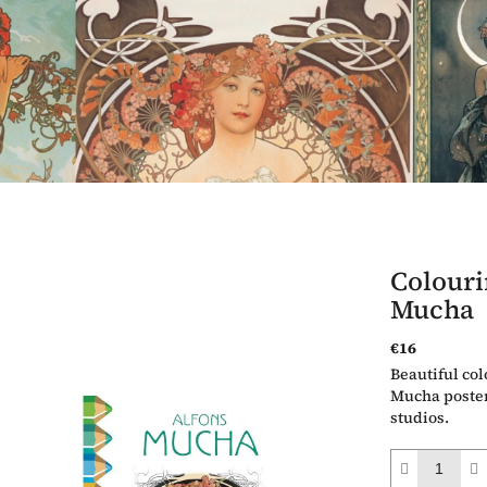
Colouri
Mucha
€16
Measure
Beautiful col
price:
Mucha poster
studios.