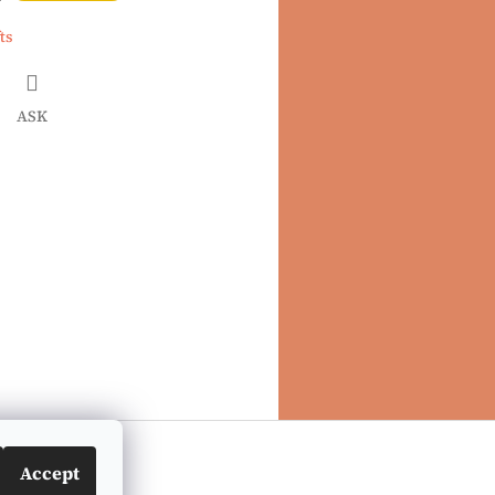
ts
ASK
book
Accept