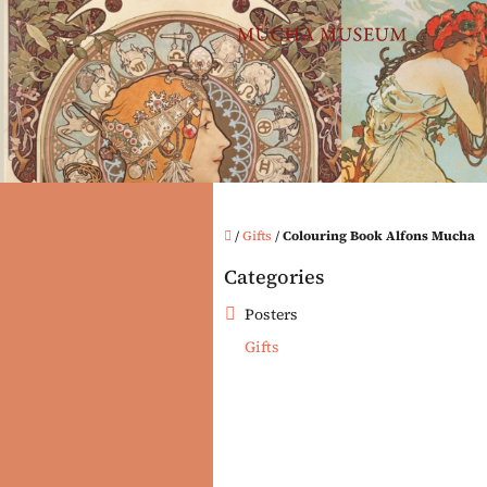
Skip
to
content
Home
/
Gifts
/
Colouring Book Alfons Mucha
S
Categories
i
Skip
categories
d
Posters
e
Gifts
b
a
r