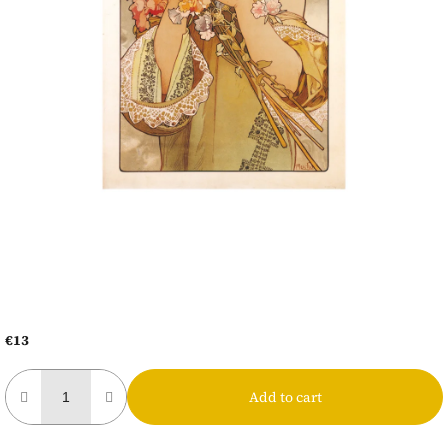
€13
Measure
price:
Add to cart