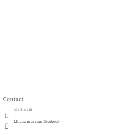
F
o
o
t
e
r
Contact
224 216 415
Mucha museum Facebook