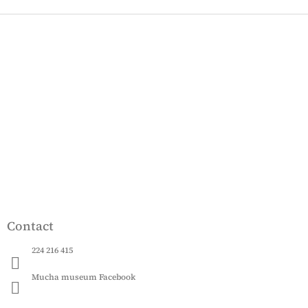
F
o
o
t
e
r
Contact
224 216 415
Mucha museum Facebook