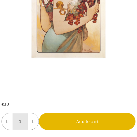
€13
Measure
price:
Add to cart